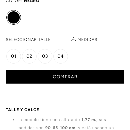
COLOR:
NEGRO
SELECCIONAR TALLE
MEDIDAS
01
02
03
04
COMPRAR
TALLE Y CALCE
La modelo tiene una altura de
1,77 m.
, sus
medidas son
90-65-100 cm.
y está usando un