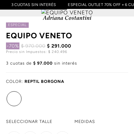
A
3 CUOTAS SIN INTERÉS
ESPECIAL OUTLET 70% OFF + 6 
ESPECIAL
EQUIPO VENETO
-70%
$ 970.000
$ 291.000
Precio sin Impuestos: $ 240.496
3 cuotas de
$ 97.000
sin interés
COLOR:
REPTIL BORGONA
SELECCIONAR TALLE
MEDIDAS