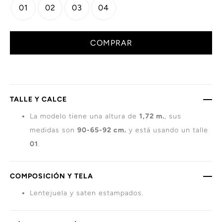
01
02
03
04
COMPRAR
TALLE Y CALCE
La modelo tiene una altura de
1,72 m.
, sus
medidas son
90-65-92 cm.
y está usando un talle
01
.
COMPOSICIÓN Y TELA
Lentejuela y saten estampados.