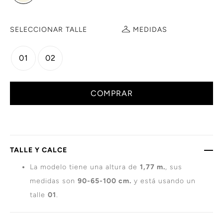
SELECCIONAR TALLE
MEDIDAS
01
02
COMPRAR
TALLE Y CALCE
La modelo tiene una altura de
1,77 m.
, sus
medidas son
90-65-100 cm.
y está usando un
talle
01
.