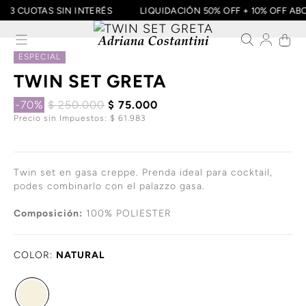
3 CUOTAS SIN INTERÉS
LIQUIDACIÓN 50% OFF + 10% OFF
ESPECIAL
TWIN SET GRETA
-70%
$ 250.000
$ 75.000
Precio sin Impuestos: $ 61.983
Twin set en gasa creppe. Prenda ideal para cocktail,
podes combinarlo con el palazzo gasa.
Composición:
100% POLIESTER
COLOR:
NATURAL