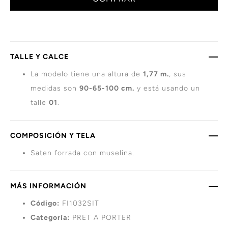
TALLE Y CALCE
La modelo tiene una altura de
1,77 m.
, sus
medidas son
90-65-100 cm.
y está usando un
talle
01
.
COMPOSICIÓN Y TELA
Saten forrada con muselina.
MÁS INFORMACIÓN
Código:
FI1032SIT
Categoría:
PRET A PORTER