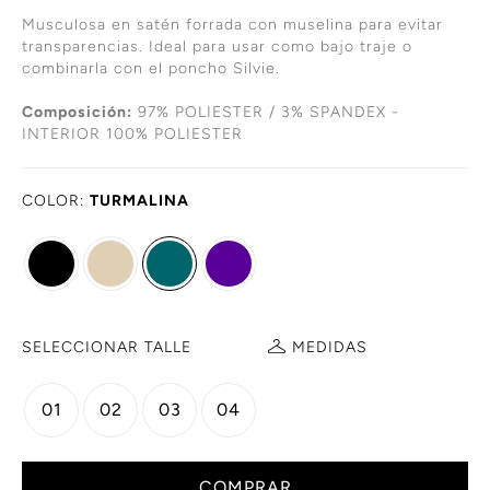
Musculosa en satén forrada con muselina para evitar
transparencias. Ideal para usar como bajo traje o
combinarla con el poncho Silvie.
Composición:
97% POLIESTER / 3% SPANDEX -
INTERIOR 100% POLIESTER
COLOR:
TURMALINA
SELECCIONAR TALLE
MEDIDAS
01
02
03
04
COMPRAR