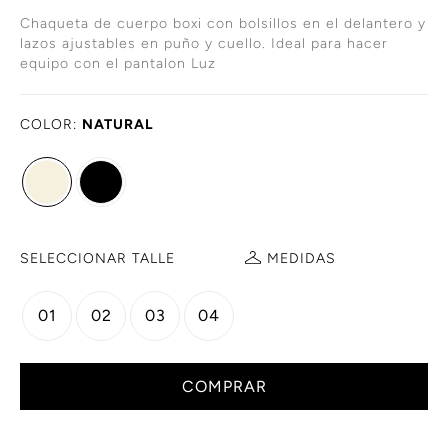
Chaqueta de cuerpo boxi con bolsillos en el delantero y
lazos ajustables en puño y cuello. Ideal para hacer
equipo con el pantalon Luz
COLOR:
NATURAL
SELECCIONAR TALLE
MEDIDAS
01
02
03
04
COMPRAR