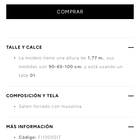
COMPRAR
TALLE Y CALCE
La modelo tiene una altura de
1,77 m.
, sus
medidas son
90-65-100 cm.
y está usando un
talle
01
.
COMPOSICIÓN Y TELA
Saten forrado con muselina.
MÁS INFORMACIÓN
Código:
FI1005SIT