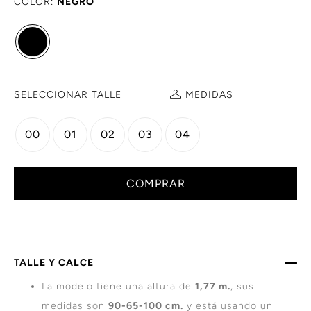
COLOR:
NEGRO
SELECCIONAR TALLE
MEDIDAS
00
01
02
03
04
COMPRAR
TALLE Y CALCE
La modelo tiene una altura de
1,77 m.
, sus
medidas son
90-65-100 cm.
y está usando un