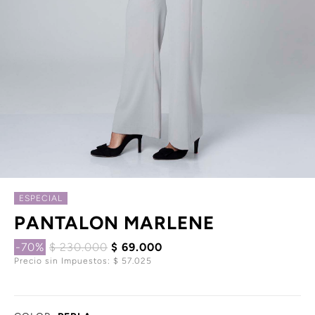
ESPECIAL
PANTALON MARLENE
-70%
$ 230.000
$ 69.000
Precio sin Impuestos: $ 57.025