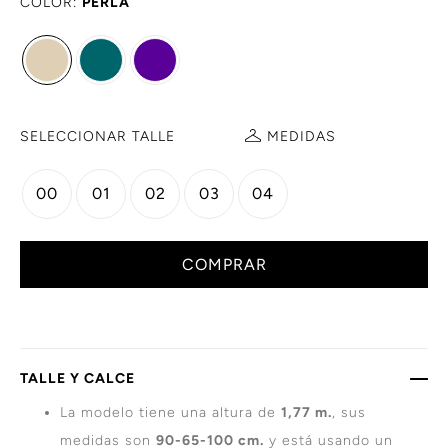
COLOR:
PERLA
SELECCIONAR TALLE
MEDIDAS
00
01
02
03
04
COMPRAR
TALLE Y CALCE
La modelo tiene una altura de
1,77 m.
, sus
medidas son
90-65-100 cm.
y está usando un