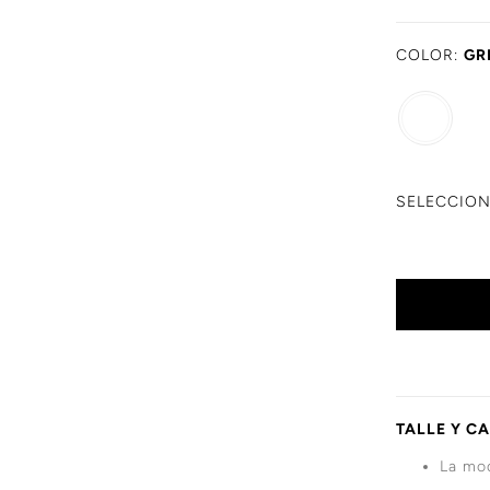
COLOR:
GR
SELECCION
TALLE Y C
La mod