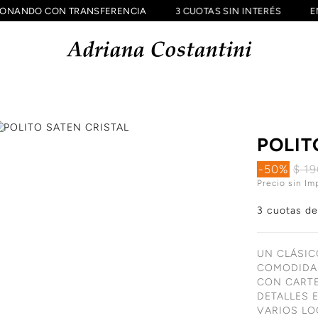
F ABONANDO CON TRANSFERENCIA
3 CUOTAS SIN INTERÉS
POLIT
-50%
$ 1
Precio sin Im
3 cuotas d
UN CLÁSIC
COMODIDAD
CON CARTE
DETALLES 
VARIOS LO