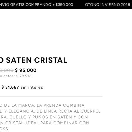
ENVÍO GRATIS COMPRANDO + $350.000
OTOÑO INVIERNO 202
O SATEN CRISTAL
90.000
$ 95.000
puestos: $ 78.512
e
$ 31.667
sin interés
O DE LA MARCA, LA PRENDA COMBINA
 Y ELEGANCIA, DE LÍNEA RECTA AL CUERPO,
RA, CUELLO Y PUÑOS EN SATÉN Y CON
EN CRISTAL. IDEAL PARA COMBINAR CON
OKS.