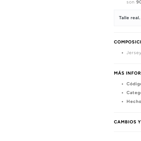
son
9
Talle real.
COMPOSICI
Jersey
MÁS INFO
Códig
Categ
Hecho
CAMBIOS 