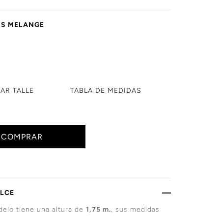
IS MELANGE
AR TALLE
TABLA DE
MEDIDAS
COMPRAR
ALCE
elo tiene una altura de
1,75 m.
, sus medidas