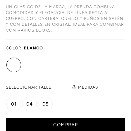
UN CLÁSICO DE LA MARCA, LA PRENDA COMBINA
COMODIDAD Y ELEGANCIA, DE LÍNEA RECTA AL
CUERPO, CON CARTERA, CUELLO Y PUÑOS EN SATÉN
Y CON DETALLES EN CRISTAL. IDEAL PARA COMBINAR
CON VARIOS LOOKS.
COLOR:
BLANCO
SELECCIONAR TALLE
MEDIDAS
01
04
05
COMPRAR