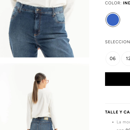
COLOR:
IN
SELECCION
06
1
TALLE Y C
La mod