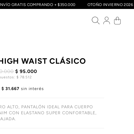
ENVÍO GRATIS COMPRANDO + $350.000
OTOÑO INVIERNO 20
HIGH WAIST CLÁSICO
90.000
$ 95.000
puestos: $ 78.512
e
$ 31.667
sin interés
IRO ALTO, PANTALÓN IDEAL PARA CUERPO
NIM CON ELASTANO SUPER CONFORTABLE,
LAJADA.