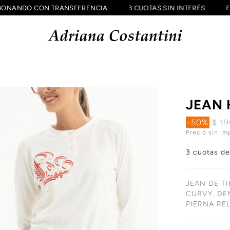
FF ABONANDO CON TRANSFERENCIA
3 CUOTAS SIN INTERÉS
JEAN 
-50%
$ 1
Precio sin Im
3 cuotas d
JEAN DE T
CURVY. DE
PIERNA RE