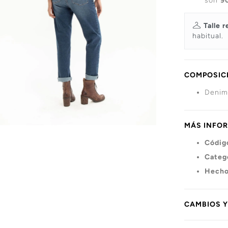
son
9
Talle r
habitual.
COMPOSICI
Denim 
MÁS INFO
Códig
Categ
Hecho
CAMBIOS 