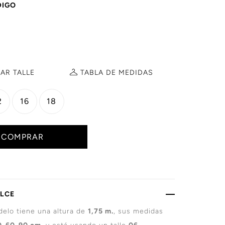
DIGO
AR TALLE
TABLA DE
MEDIDAS
2
16
18
COMPRAR
ALCE
elo tiene una altura de
1,75 m.
, sus medidas