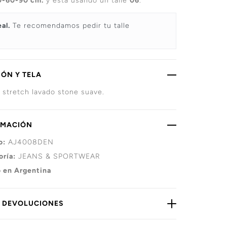
0-60-90 cm.
y está usando un talle
06
.
eal.
Te recomendamos pedir tu talle
ÓN Y TELA
stretch lavado stone suave.
RMACIÓN
o:
AJ4008DEN
oría:
JEANS & SPORTWEAR
 en Argentina
Y DEVOLUCIONES