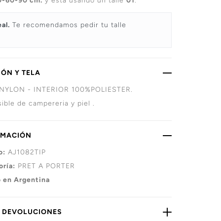
0-60-90 cm.
y está usando un talle
01
.
eal.
Te recomendamos pedir tu talle
ÓN Y TELA
NYLON - INTERIOR 100%POLIESTER.
ible de campereria y piel .
RMACIÓN
o:
AJ1082TIP
oría:
PRET A PORTER
 en Argentina
Y DEVOLUCIONES