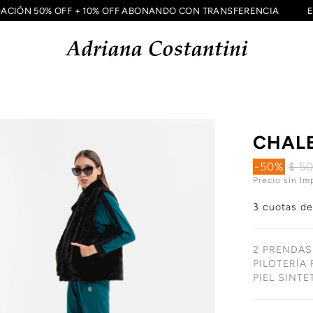
UIDACIÓN 50% OFF + 10% OFF ABONANDO CON TRANSFERENCIA
CHAL
-50%
$ 5
Precio sin Im
3 cuotas d
2 PRENDAS
PILOTERÍA
PIEL SINTE