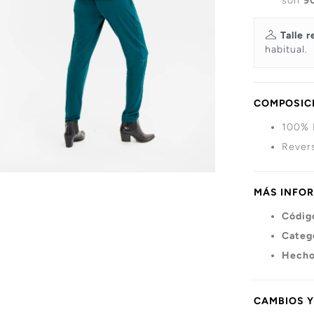
son
9
Talle r
habitual.
COMPOSICI
100% 
Revers
MÁS INFO
Códig
Categ
Hecho
CAMBIOS 