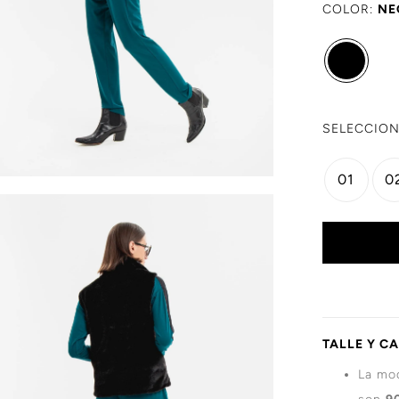
COLOR:
NE
SELECCION
01
0
TALLE Y C
La mod