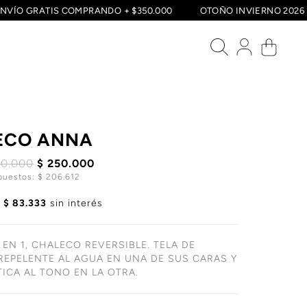
ENVÍO GRATIS COMPRANDO + $350.000
OTOÑO INVIERNO 20
ECO ANNA
00.000
$ 250.000
puestos: $ 206.612
e
$ 83.333
sin interés
 EN 1, CHALECO REVERSIBLE. TELA DE
 REPELENTE AL AGUA EN UNA DE SUS CARAS Y
TICA AL TONO EN LA OTRA.