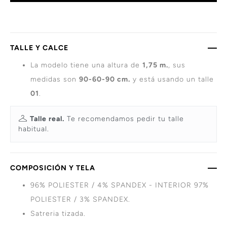
TALLE Y CALCE
La modelo tiene una altura de
1,75 m.
, sus
medidas son
90-60-90 cm.
y está usando un talle
01
.
Talle real.
Te recomendamos pedir tu talle
habitual.
COMPOSICIÓN Y TELA
96% POLIESTER / 4% SPANDEX - INTERIOR 97%
POLIESTER / 3% SPANDEX.
Satreria tizada.