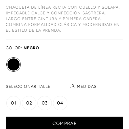
CHAQUETA DE LÍNEA RECTA CON CUELLO Y SOLAPA,
IMPECABLE CALCE Y CONFECCIÓN SASTRERA.
LARGO ENTRE CINTURA Y PRIMERA CADERA,
COMBINA FORMALIDAD CLÁSICA Y MODERNIDAD EN
EL ESTILO DE LA PRENDA.
COLOR:
NEGRO
SELECCIONAR TALLE
MEDIDAS
01
02
03
04
COMPRAR