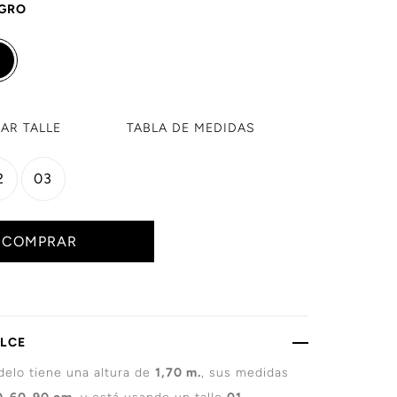
GRO
AR TALLE
TABLA DE
MEDIDAS
2
03
COMPRAR
ALCE
elo tiene una altura de
1,70 m.
, sus medidas