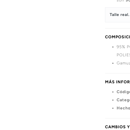
son
9
Talle real.
COMPOSICI
95% P
POLIE
Gamuz
MÁS INFO
Códig
Categ
Hecho
CAMBIOS 