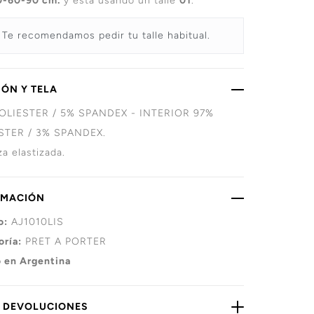
0-60-90 cm.
y está usando un talle
01
.
Te recomendamos pedir tu talle habitual.
ÓN Y TELA
OLIESTER / 5% SPANDEX - INTERIOR 97%
STER / 3% SPANDEX.
a elastizada.
RMACIÓN
o:
AJ1010LIS
oría:
PRET A PORTER
 en Argentina
Y DEVOLUCIONES