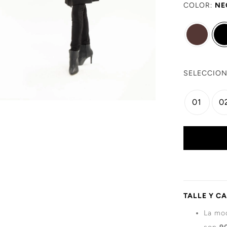
COLOR:
NE
SELECCION
01
0
TALLE Y C
La mod