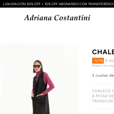
LIQUIDACIÓN 50% OFF + 10% OFF ABONANDO CON TRANSFEREN
CHALE
-50%
$ 4
Precio sin Im
3 cuotas d
CHALECO C
A MITAD D
TRENDY.DE