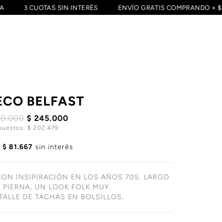
CIA
3 CUOTAS SIN INTERÉS
ENVÍO GRATIS COMPRANDO + 
CO BELFAST
90.000
$ 245.000
puestos: $ 202.479
e
$ 81.667
sin interés
ON INSIPIRACIÓN EN LOS AÑOS 70S. LARGO
E PIERNA, UN LOOK FOLK MUY
TALLE DE TACHAS EN BOLSILLOS.