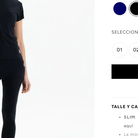
SELECCION
01
0
TALLE Y C
SLIM
.
aquí
.
La mod