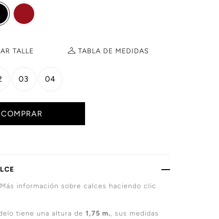
AR TALLE
TABLA DE
MEDIDAS
2
03
04
COMPRAR
ALCE
 Más información sobre calces haciendo clic
elo tiene una altura de
1,75 m.
, sus medidas