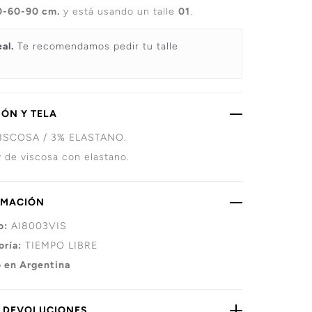
0-60-90 cm.
y está usando un talle
01
.
eal.
Te recomendamos pedir tu talle
ÓN Y TELA
ISCOSA / 3% ELASTANO.
 de viscosa con elastano.
RMACIÓN
o:
AI8003VIS
oría:
TIEMPO LIBRE
 en Argentina
Y DEVOLUCIONES