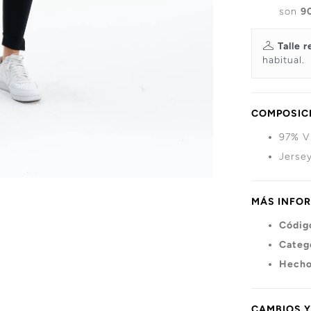
son
9
Talle r
habitual.
COMPOSICI
97% V
Jersey
MÁS INFO
Códig
Categ
Hecho
CAMBIOS 