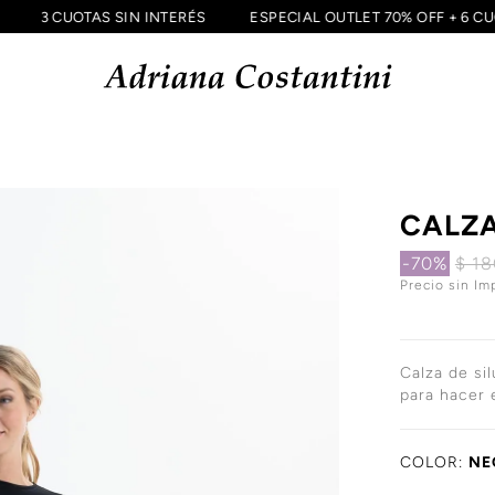
CIA
3 CUOTAS SIN INTERÉS
ESPECIAL OUTLET 70% OFF + 
CALZ
-70%
$ 1
Precio sin Im
Calza de sil
para hacer 
COLOR:
NE