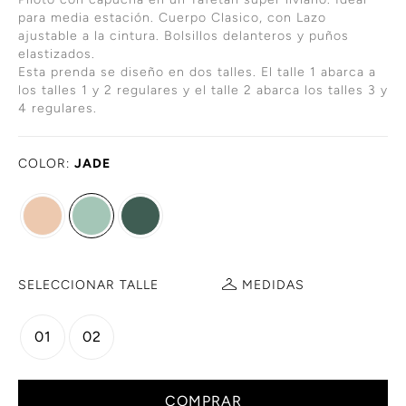
para media estación. Cuerpo Clasico, con Lazo
ajustable a la cintura. Bolsillos delanteros y puños
elastizados.
Esta prenda se diseño en dos talles. El talle 1 abarca a
los talles 1 y 2 regulares y el talle 2 abarca los talles 3 y
4 regulares.
COLOR:
JADE
SELECCIONAR TALLE
MEDIDAS
01
02
COMPRAR