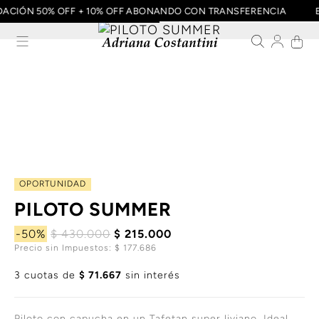
IDACIÓN 50% OFF + 10% OFF ABONANDO CON TRANSFERENCIA
OPORTUNIDAD
PILOTO SUMMER
-50%
$ 430.000
$ 215.000
Precio sin Impuestos: $ 177.686
3 cuotas de
$ 71.667
sin interés
Piloto con capucha en un Tafetan super liviano. Ideal