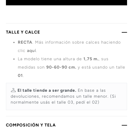
TALLE Y CALCE
RECTA
. Más información sobre calces haciendo
clic
aquí
.
La modelo tiene una altura de
1,75 m.
, sus
medidas son
90-60-90 cm.
y está usando un talle
01
.
El talle tiende a ser grande.
En base a las
devoluciones, recomendamos un talle menor. (Si
normalmente usás el talle 03, pedí el 02)
COMPOSICIÓN Y TELA