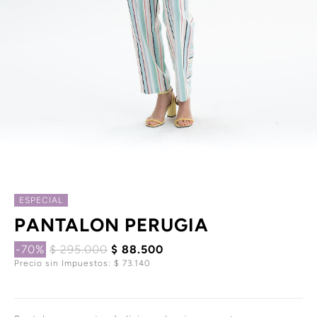
ESPECIAL
PANTALON PERUGIA
-70%
$ 295.000
$ 88.500
Precio sin Impuestos: $ 73.140