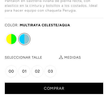
Pantalon en sastrería liviana de pierna recta, con
elastico en la cintura y bolsillos a los costados. Ideal
para hacer equipo con chaqueta Perugia.
COLOR:
MULTIRAYA CELESTE/AQUA
SELECCIONAR TALLE
MEDIDAS
00
01
02
03
COMPRAR