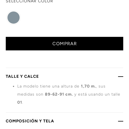
SELECCIONAR COLOR
COMPRAR
TALLE Y CALCE
La modelo tiene una altura de
1,70 m.
, sus
medidas son
89-62-91 cm.
y está usando un talle
01
.
COMPOSICIÓN Y TELA