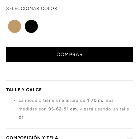
SELECCIONAR COLOR
COMPRAR
TALLE Y CALCE
La modelo tiene una altura de
1,70 m.
, sus
medidas son
95-62-91 cm.
y está usando un talle
01
.
COMPOSICIÓN Y TELA