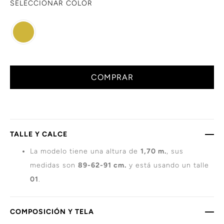
SELECCIONAR COLOR
COMPRAR
TALLE Y CALCE
La modelo tiene una altura de
1,70 m.
, sus
medidas son
89-62-91 cm.
y está usando un talle
01
.
COMPOSICIÓN Y TELA