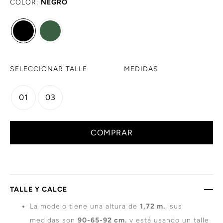
COLOR:
NEGRO
SELECCIONAR TALLE
MEDIDAS
01
03
COMPRAR
TALLE Y CALCE
La modelo tiene una altura de
1,72 m.
, sus
medidas son
90-65-92 cm.
y está usando un talle