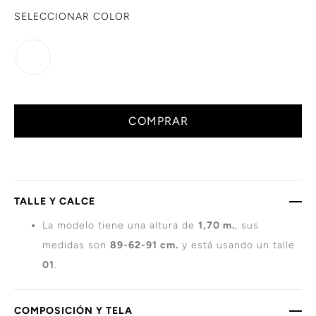
SELECCIONAR COLOR
COMPRAR
TALLE Y CALCE
La modelo tiene una altura de
1,70 m.
, sus
medidas son
89-62-91 cm.
y está usando un talle
01
.
COMPOSICIÓN Y TELA