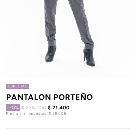
ESPECIAL
PANTALON PORTEÑO
-70%
$ 238.000
$ 71.400
Precio sin Impuestos: $ 59.008