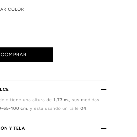
NAR COLOR
COMPRAR
ALCE
elo tiene una altura de
1,77 m.
, sus medidas
0-65-100 cm.
y está usando un talle
04
.
ÓN Y TELA