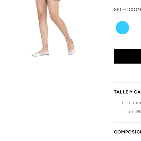
SELECCIO
TALLE Y C
La mod
son
9
COMPOSICI