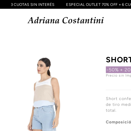
IA
3 CUOTAS SIN INTERÉS
ESPECIAL OUTLET 70% OFF + 
S
SHORT
-50%
+ 2
Precio sin Im
Short confe
de tiro med
total.
Composició