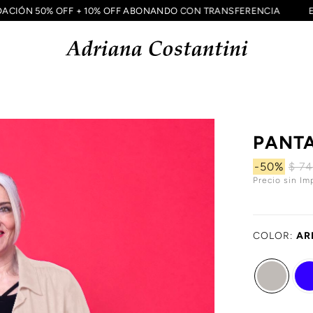
QUIDACIÓN 50% OFF + 10% OFF ABONANDO CON TRANSFERENCIA
PANTA
-50%
$ 7
Precio sin Im
COLOR:
AR