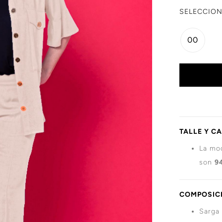
SELECCION
00
TALLE Y C
La mod
son
9
COMPOSICI
Sarga 