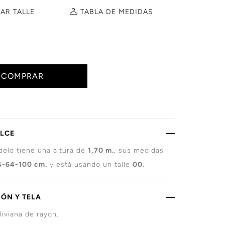
AR TALLE
TABLA DE
MEDIDAS
COMPRAR
ALCE
elo tiene una altura de
1,70 m.
, sus medidas
4-64-100 cm.
y está usando un talle
00
.
ÓN Y TELA
liviana de rayon.