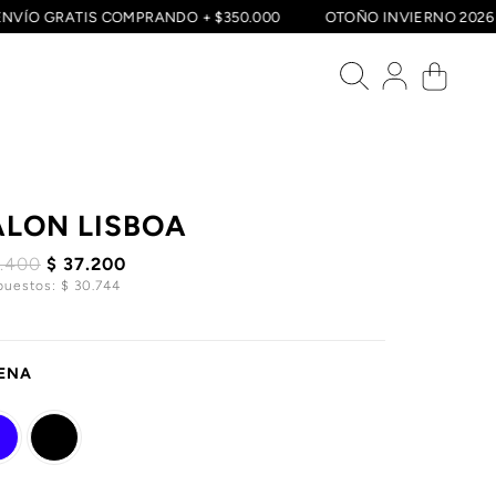
ENVÍO GRATIS COMPRANDO + $350.000
OTOÑO INVIERNO 2
LON LISBOA
4.400
$ 37.200
puestos: $ 30.744
ENA