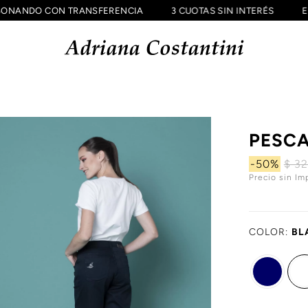
OFF ABONANDO CON TRANSFERENCIA
3 CUOTAS SIN INTERÉS
S
PESCA
-50%
$ 3
Precio sin Im
COLOR:
BL