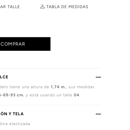
AR TALLE
TABLA DE
MEDIDAS
COMPRAR
ALCE
elo tiene una altura de
1,74 m.
, sus medidas
5-69-93 cm.
y está usando un talle
04
.
ÓN Y TELA
ina elastizada.