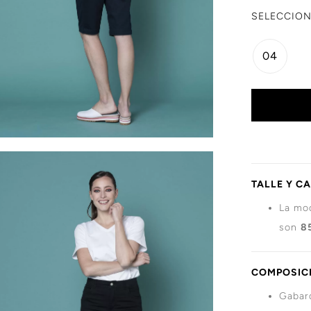
SELECCION
04
TALLE Y C
La mod
son
8
COMPOSICI
Gabard