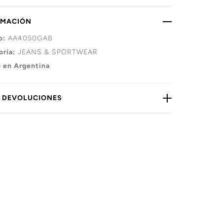
RMACIÓN
o:
AA4050GAB
oría:
JEANS & SPORTWEAR
 en Argentina
Y DEVOLUCIONES