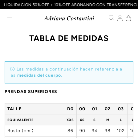
LIQUIDACIÓN 50% OFF + 10% OFF ABONANDO CON TRANSFERENC
TABLA DE MEDIDAS
Las medidas a continuación hacen referencia a
las
medidas del cuerpo
.
PRENDAS SUPERIORES
TALLE
D0
00
01
02
03
04
EQUIVALENTE
XXS
XS
S
M
L
XL
Busto (cm.)
86
90
94
98
102
106