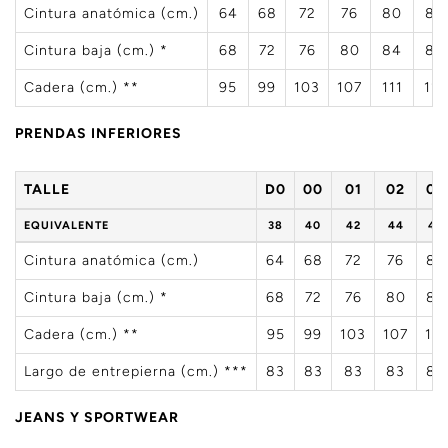
Cintura anatómica (cm.)
64
68
72
76
80
84
Cintura baja (cm.) *
68
72
76
80
84
88
Cadera (cm.) **
95
99
103
107
111
115
PRENDAS INFERIORES
TALLE
D0
00
01
02
03
EQUIVALENTE
38
40
42
44
46
Cintura anatómica (cm.)
64
68
72
76
80
Cintura baja (cm.) *
68
72
76
80
84
Cadera (cm.) **
95
99
103
107
111
Largo de entrepierna (cm.) ***
83
83
83
83
83
JEANS Y SPORTWEAR