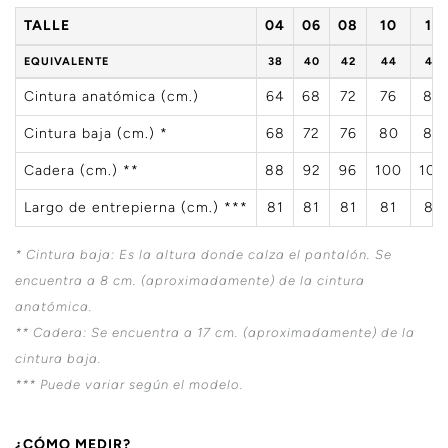
TALLE
04
06
08
10
12
EQUIVALENTE
38
40
42
44
46
Cintura anatómica (cm.)
64
68
72
76
80
Cintura baja (cm.) *
68
72
76
80
84
Cadera (cm.) **
88
92
96
100
104
Largo de entrepierna (cm.) ***
81
81
81
81
81
* Cintura baja: Es la altura donde calza el pantalón. Se
encuentra a 8 cm. (aproximadamente) de la cintura
anatómica.
** Cadera: Se encuentra a 17 cm. (aproximadamente) de la
cintura baja.
*** Puede variar según el modelo.
¿CÓMO MEDIR?