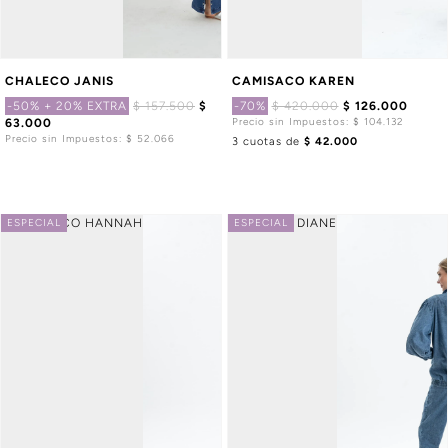
CHALECO JANIS
CAMISACO KAREN
-50%
+ 20% EXTRA
$ 157.500
$
-70%
$ 420.000
$ 126.000
Precio sin Impuestos: $ 104.132
63.000
Precio sin Impuestos: $ 52.066
3 cuotas de
$ 42.000
ESPECIAL
ESPECIAL