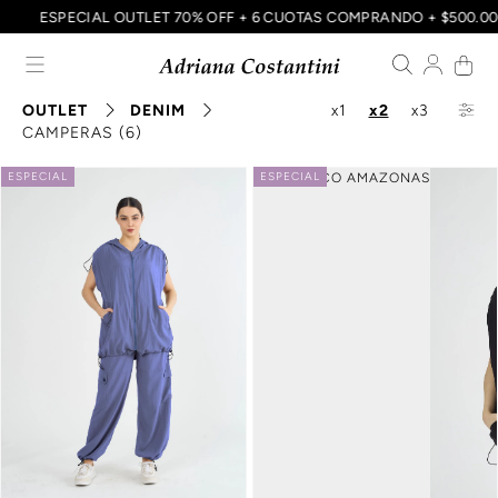
A
ESPECIAL OUTLET 70% OFF + 6 CUOTAS COMPRANDO + $500.0
OUTLET
DENIM
x1
x2
x3
CAMPERAS (6)
ESPECIAL
ESPECIAL