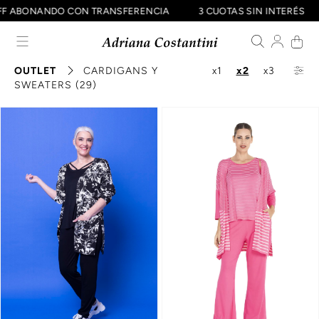
% OFF ABONANDO CON TRANSFERENCIA
3 CUOTAS SIN INTERÉS
OUTLET
CARDIGANS Y
x1
x2
x3
SWEATERS (29)