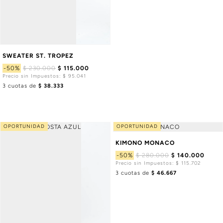
SWEATER ST. TROPEZ
-50%
$ 230.000
$ 115.000
Precio sin Impuestos: $ 95.041
3 cuotas de
$ 38.333
OPORTUNIDAD
OPORTUNIDAD
KIMONO MONACO
-50%
$ 280.000
$ 140.000
Precio sin Impuestos: $ 115.702
3 cuotas de
$ 46.667