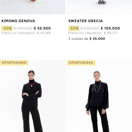
KIMONO GENOVA
SWEATER GRECIA
-50%
$ 105.000
$ 52.500
-50%
$ 210.000
$ 105.000
Precio sin Impuestos: $ 43.388
Precio sin Impuestos: $ 86.777
3 cuotas de
$ 35.000
OPORTUNIDAD
OPORTUNIDAD