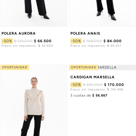
POLERA AURORA
POLERA ANAIS
-50%
$ 133.000
$ 66.500
-50%
$ 168.000
$ 84.000
Precio sin Impuestos: $ 54.959
Precio sin Impuestos: $ 69.421
OPORTUNIDAD
OPORTUNIDAD
CARDIGAN MARSELLA
-50%
$ 340.000
$ 170.000
Precio sin Impuestos: $ 140.496
3 cuotas de
$ 56.667