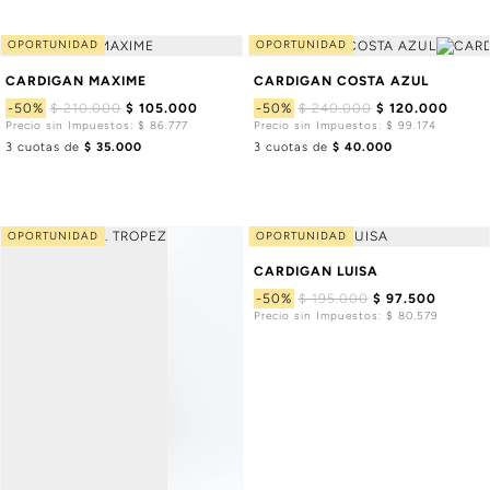
OPORTUNIDAD
OPORTUNIDAD
CARDIGAN MAXIME
CARDIGAN COSTA AZUL
-50%
$ 210.000
$ 105.000
-50%
$ 240.000
$ 120.000
Precio sin Impuestos: $ 86.777
Precio sin Impuestos: $ 99.174
3 cuotas de
$ 35.000
3 cuotas de
$ 40.000
OPORTUNIDAD
OPORTUNIDAD
CARDIGAN LUISA
-50%
$ 195.000
$ 97.500
Precio sin Impuestos: $ 80.579