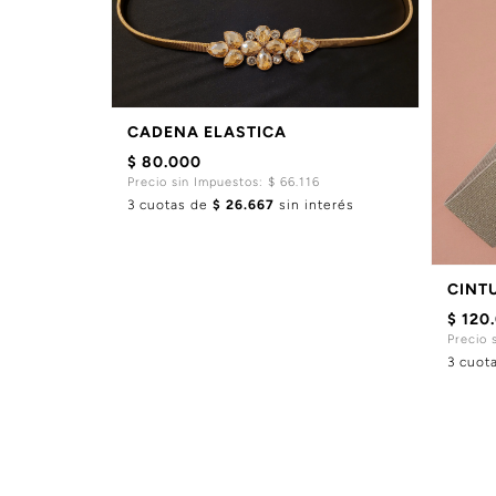
CADENA ELASTICA
$ 80.000
Precio sin Impuestos: $ 66.116
3 cuotas de
$ 26.667
sin interés
CINT
$ 120
Precio 
3 cuot