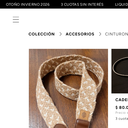
0
OTOÑO INVIERNO 2026
3 CUOTAS SIN INTERÉS
LIQ
COLECCIÓN
ACCESORIOS
CINTURONE
CADE
$ 80.
Precio 
3 cuot