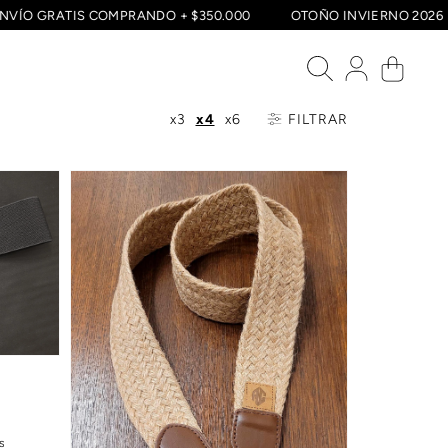
ENVÍO GRATIS COMPRANDO + $350.000
OTOÑO INVIERNO 20
x3
x4
x6
FILTRAR
s