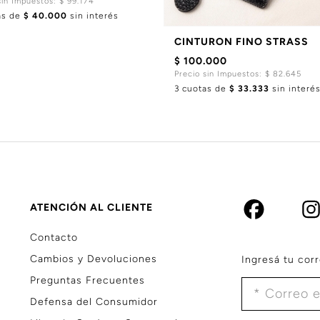
sin Impuestos: $ 99.174
as de
$ 40.000
sin interés
CINTURON FINO STRASS
$ 100.000
Precio sin Impuestos: $ 82.645
3 cuotas de
$ 33.333
sin interé
ATENCIÓN AL CLIENTE
Contacto
Cambios y Devoluciones
Ingresá tu corr
Preguntas Frecuentes
Defensa del Consumidor