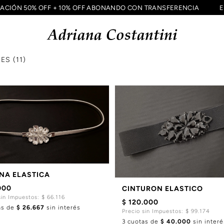
UIDACIÓN 50% OFF + 10% OFF ABONANDO CON TRANSFERENCIA
S (11)
NA ELASTICA
000
CINTURON ELASTICO
sin Impuestos: $ 66.116
$ 120.000
as de
$ 26.667
sin interés
Precio sin Impuestos: $ 99.174
3 cuotas de
$ 40.000
sin interé