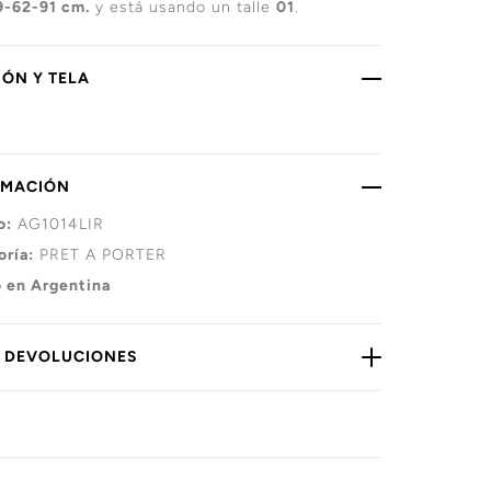
9-62-91 cm.
y está usando un talle
01
.
ÓN Y TELA
RMACIÓN
o:
AG1014LIR
oría:
PRET A PORTER
 en Argentina
Y DEVOLUCIONES