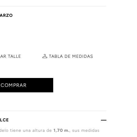
ARZO
AR TALLE
TABLA DE
MEDIDAS
COMPRAR
ALCE
elo tiene una altura de
1,70 m.
, sus medidas