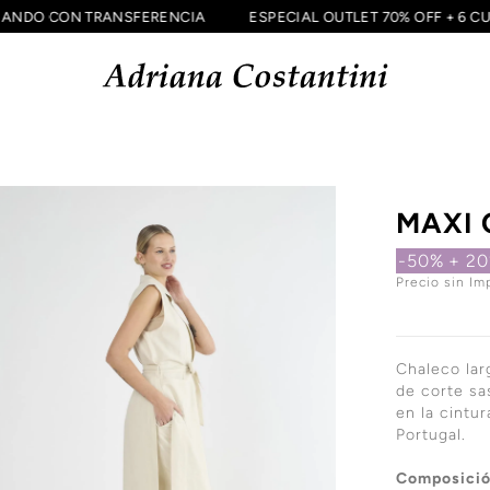
 ABONANDO CON TRANSFERENCIA
ESPECIAL OUTLET 70% OFF +
MAXI
-50%
+ 2
Precio sin Im
Chaleco larg
de corte sa
en la cintu
Portugal.
Composició