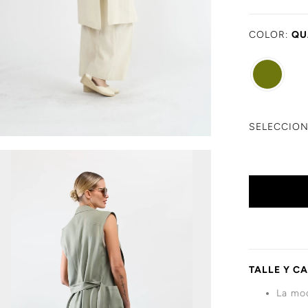
COLOR:
QU
SELECCION
TALLE Y C
La mod