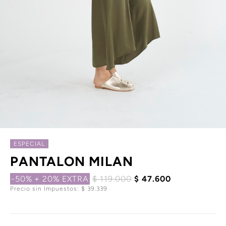
ESPECIAL
PANTALON MILAN
-50%
+ 20% EXTRA
$ 119.000
$ 47.600
Precio sin Impuestos: $ 39.339