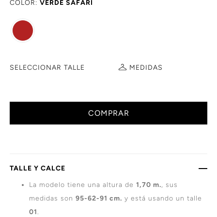
COLOR:
VERDE SAFARI
SELECCIONAR TALLE
MEDIDAS
COMPRAR
TALLE Y CALCE
La modelo tiene una altura de
1,70 m.
, sus
medidas son
95-62-91 cm.
y está usando un talle
01
.